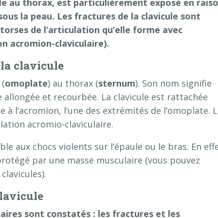
aule au thorax, est particulièrement exposé en rais
 sous la peau. Les fractures de la clavicule sont
rses de l’articulation qu’elle forme avec
on acromion-claviculaire).
la clavicule
 (
omoplate
) au thorax (
sternum
). Son nom signifie
e allongée et recourbée. La clavicule est rattachée
re à l’acromion, l’une des extrémités de l’omoplate. 
ulation acromio-claviculaire.
ble aux chocs violents sur l’épaule ou le bras. En effe
as protégé par une masse musculaire (vous pouvez
lavicules).
clavicule
aires sont constatés : les fractures et les