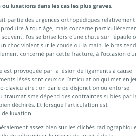
 ou luxations dans les cas les plus graves.
 fait partie des urgences orthopédiques relativement
se produire à tout âge, mais concerne particulièreme
s souvent, l’os se brise lors d’une chute sur l’épaule 
’un choc violent sur le coude ou la main, le bras tend
ement concerné par cette fracture, à l’occasion d’u
lle est provoquée par la lésion de ligaments à cause
ments lésés sont ceux de l’articulation qui met en je
io-claviculaire : on parle de disjonction ou entorse
 du traumatisme dépend des contraintes subies par l
en déchirés. Et lorsque l’articulation est
de luxation.
généralement assez bien sur les clichés radiographiqu
ficile de déterminer le niveau de gravité de la