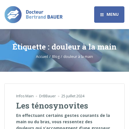
MENU
Étiquette :
douleur à la main
Accueil
Blog
douleur à la main
Infos Main
DrBBauer
25 juillet 2024
Les ténosynovites
En effectuant certains gestes courants de la
main ou du bras, vous ressentez des
douleurs qui s’accompagnent d’une grosseur