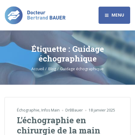
MENU
Étiquette :
Guidage
échographique
Accueil
Blog
Guidage échographique
Échographie
,
Infos Main
DrBBauer
18 janvier 2025
L’échographie en
chirurgie de la main