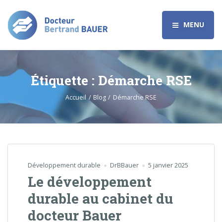
MENU
Étiquette :
Démarche RSE
Accueil
Blog
Démarche RSE
Développement durable
DrBBauer
5 janvier 2025
Le développement
durable au cabinet du
docteur Bauer