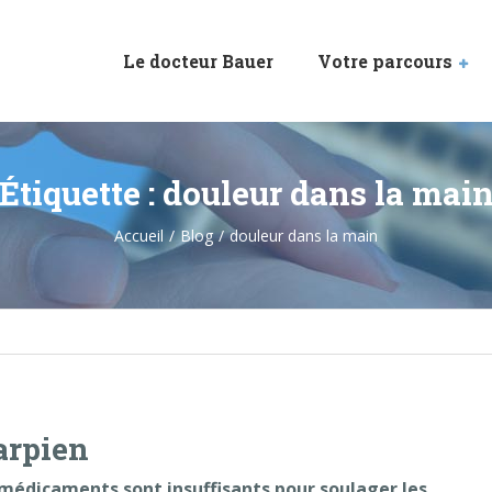
Le docteur Bauer
Votre parcours
Étiquette :
douleur dans la mai
Accueil
Blog
douleur dans la main
arpien
s médicaments sont insuffisants pour soulager les