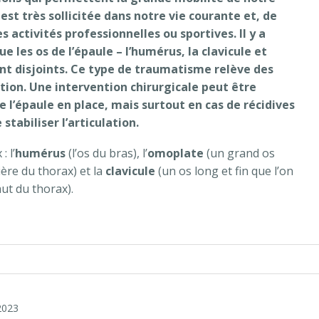
 est très sollicitée dans notre vie courante et, de
 activités professionnelles ou sportives. Il y a
e les os de l’épaule – l’humérus, la clavicule et
t disjoints. Ce type de traumatisme relève des
ction. Une intervention chirurgicale peut être
l’épaule en place, mais surtout en cas de récidives
stabiliser l’articulation.
 l’
humérus
(l’os du bras), l’
omoplate
(un grand os
ière du thorax) et la
clavicule
(un os long et fin que l’on
aut du thorax).
ons »
2023