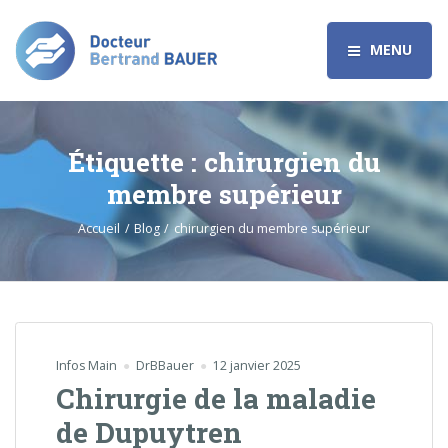
MENU
Étiquette :
chirurgien du
membre supérieur
Accueil
Blog
chirurgien du membre supérieur
Infos Main
DrBBauer
12 janvier 2025
Chirurgie de la maladie
de Dupuytren