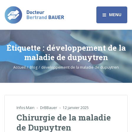
MENU
Étiquette :
développement de la
maladie de dupuytren
Accueil
Blog
développement de la maladie de dupuytren
Infos Main
DrBBauer
12 janvier 2025
Chirurgie de la maladie
de Dupuytren